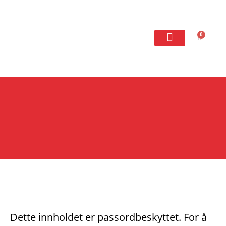
0
VÅRT NÆROMRÅDE
ARBEID OG LÆRING
Dette innholdet er passordbeskyttet. For å