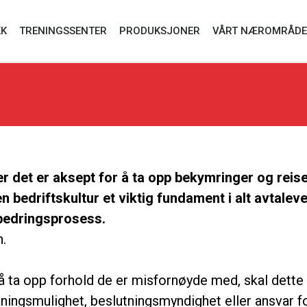
KK
TRENINGSSENTER
PRODUKSJONER
VÅRT NÆROMRÅDE
r det er aksept for å ta opp bekymringer og reise 
åpen bedriftskultur et viktig fundament i alt avtale
rbedringsprosess.
n.
ta opp forhold de er misfornøyde med, skal dette s
rkningsmulighet, beslutningsmyndighet eller ansvar 