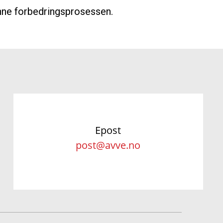
enne forbedringsprosessen.
Epost
post@avve.no