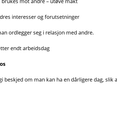
e brukes mot andre – utøve makt
ndres interesser og forutsetninger
an ordlegger seg i relasjon med andre.
 etter endt arbeidsdag
ros
 gi beskjed om man kan ha en dårligere dag, slik at