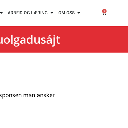
0
ARBEID OG LÆRING
OM OSS
juolgadusájt
 responsen man ønsker