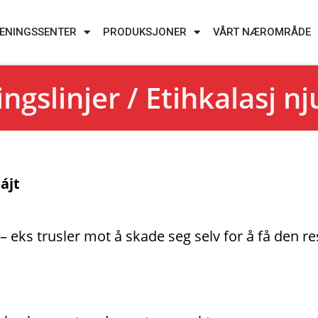
ENINGSSENTER
PRODUKSJONER
VÅRT NÆROMRÅDE
ingslinjer / Etihkalasj n
ájt
 – eks trusler mot å skade seg selv for å få den